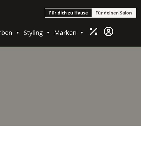
Für dich zu Hause
Für deinen Salon
rben
Styling
Marken