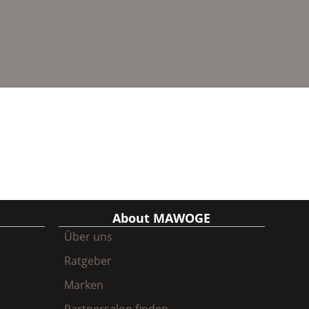
About MAWOGE
Über uns
Ratgeber
Marken
Partnersalon finden