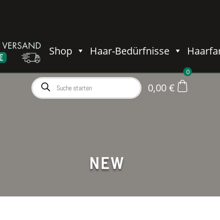
Shop
Haar-Bedürfnisse
Haarfa
0
Products
0,00
€
search
NEW