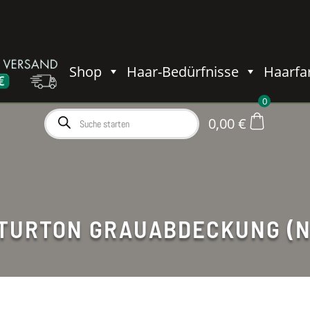
Shop
Haar-Bedürfnisse
Haarfa
0
Products
0,00
€
search
TURTON GRAUABDECKUNG (N