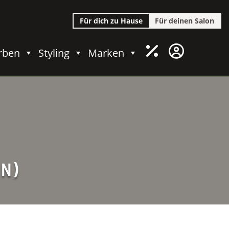
Für dich zu Hause
Für deinen Salon
rben
Styling
Marken
N)