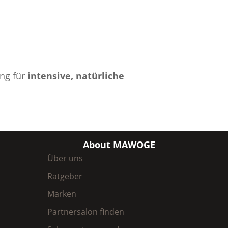
ung für
intensive, natürliche
About MAWOGE
Über uns
Ratgeber
Marken
Partnersalon finden