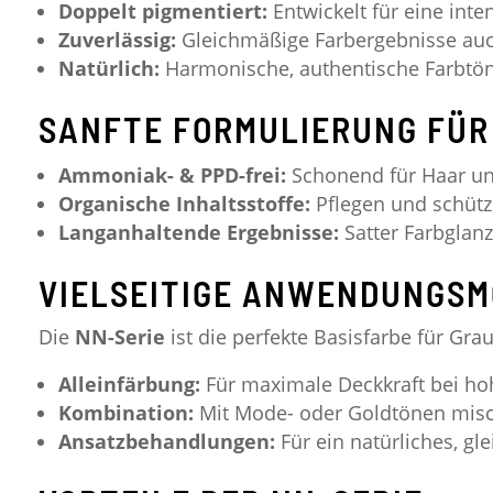
Doppelt pigmentiert:
Entwickelt für eine int
Zuverlässig:
Gleichmäßige Farbergebnisse auc
Natürlich:
Harmonische, authentische Farbtöne
SANFTE FORMULIERUNG FÜR
Ammoniak- & PPD-frei:
Schonend für Haar un
Organische Inhaltsstoffe:
Pflegen und schütz
Langanhaltende Ergebnisse:
Satter Farbglanz
VIELSEITIGE ANWENDUNGSM
Die
NN-Serie
ist die perfekte Basisfarbe für Gr
Alleinfärbung:
Für maximale Deckkraft bei ho
Kombination:
Mit Mode- oder Goldtönen misch
Ansatzbehandlungen:
Für ein natürliches, g