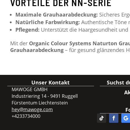
VORTEILE DER NN-SERIE
Maximale Grauhaarabdeckung:
Sicheres Erg
Natürliche Farbwirkung:
Authentische Töne 
Pflegend:
Unterstützt die Haargesundheit und
Mit der
Organic Colour Systems Naturton Gra
Grauhaarabdeckung
– für gesund glänzendes H
Unser Kontakt
Suchst 
MAWOGE GMBH
Ak
Industriering 14 - 9491 Ruggell
Fürstentum Liechtenstein
hey@mawoge.com
F
+4233734000