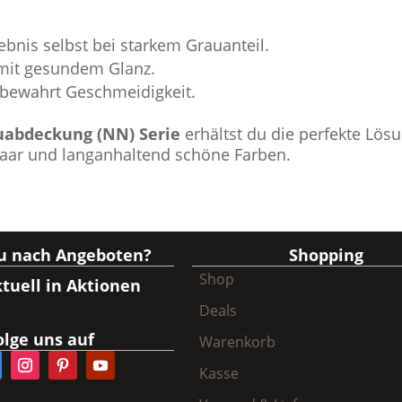
ebnis selbst bei starkem Grauanteil.
mit gesundem Glanz.
 bewahrt Geschmeidigkeit.
uabdeckung (NN) Serie
erhältst du die perfekte Lös
aar und langanhaltend schöne Farben.
du nach Angeboten?
Shopping
Shop
tuell in Aktionen
Deals
olge uns auf
Warenkorb
Kasse