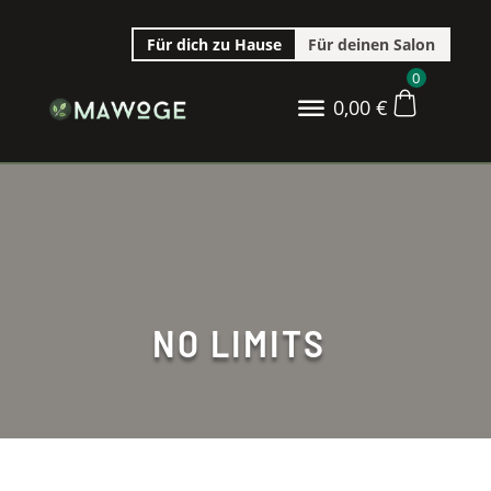
Für dich zu Hause
Für deinen Salon
0
0,00
€
NO LIMITS