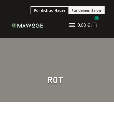
Für dich zu Hause
Für deinen Salon
0
0,00
€
ROT