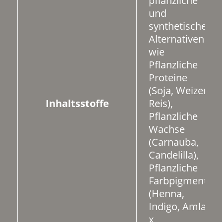
pflanzliche
und
synthetische
Alternativen
wie
Pflanzliche
Proteine
(Soja, Weizen,
Inhaltsstoffe
Reis),
Pflanzliche
Wachse
(Carnauba,
Candelilla),
Pflanzliche
Farbpigmente
(Henna,
Indigo, Amla)
x