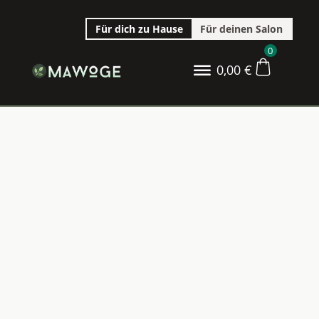
Für dich zu Hause
Für deinen Salon
0
0,00
€