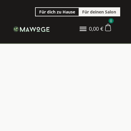
Für dich zu Hause
Für deinen Salon
0
0,00
€
WERDE JETZT
SALONPARTNER