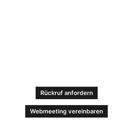
DEIN
ANSPRECHPARTNER
Wolfgang Abler
w.abler@mawoge.co
m
00423373400020
telefonieren über
WhatsApp unter:
00491788999977
Rückruf anfordern
Webmeeting vereinbaren