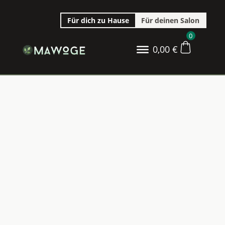
Für dich zu Hause
Für deinen Salon
0
0,00
€