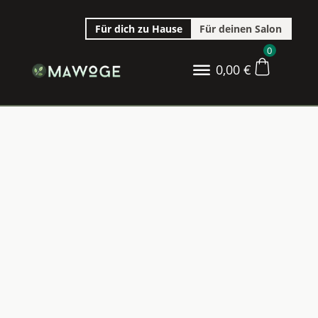
Für dich zu Hause
Für deinen Salon
0
0,00
€