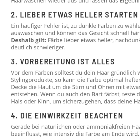
Haarwäschen wieder aus und lassen das Ergebnis
2. LIEBER ETWAS HELLER STARTEN
Ein häufiger Fehler ist, zu dunkle Farben zu wäh
auswaschen und können das Gesicht schnell härt
Deshalb gilt:
Färbe lieber etwas heller, nachdun
deutlich schwieriger.
3. VORBEREITUNG IST ALLES
Vor dem Färben solltest du dein Haar gründlich
Stylingprodukte, so kann die Farbe optimal hafte
Decke die Haut um die Stirn und Ohren mit etwa
entstehen. Wenn du auch den Bart färbst, teste d
Hals oder Kinn, um sicherzugehen, dass deine Hau
4. DIE EINWIRKZEIT BEACHTEN
Gerade bei natürlichen oder ammoniakfreien Haar
beeinflusst, wie intensiv die Farbe am Ende wird.