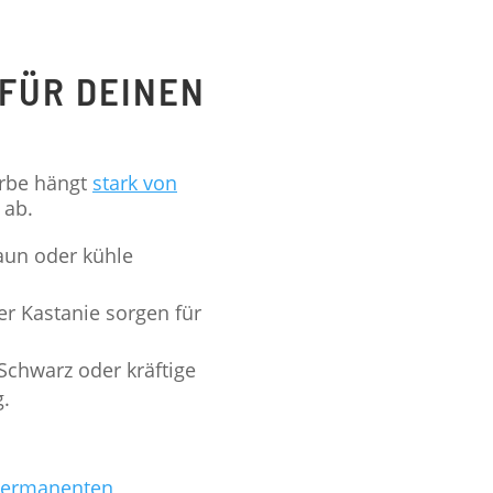
 FÜR DEINEN
arbe hängt
stark von
 ab.
aun oder kühle
r Kastanie sorgen für
Schwarz oder kräftige
g.
ermanenten