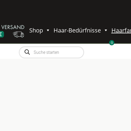
Shop
Haar-Bedürfnisse
Haarfa
0
Products
0,00
€
search