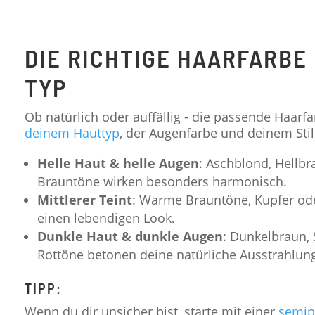
DIE RICHTIGE HAARFARBE
TYP
Ob natürlich oder auffällig - die passende Haarf
deinem Hauttyp
, der Augenfarbe und deinem Stil
Helle Haut & helle Augen
: Aschblond, Hellbr
Brauntöne wirken besonders harmonisch.
Mittlerer Teint
: Warme Brauntöne, Kupfer ode
einen lebendigen Look.
Dunkle Haut & dunkle Augen
: Dunkelbraun, 
Rottöne betonen deine natürliche Ausstrahlun
TIPP:
Wenn du dir unsicher bist, starte mit einer
semip