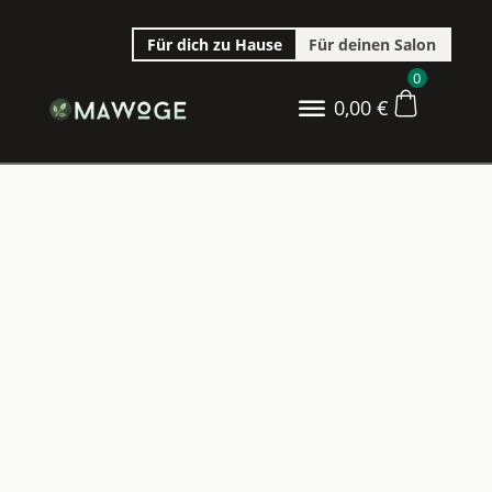
Für dich zu Hause
Für deinen Salon
0
0,00
€
Salonpartner