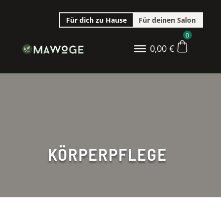
Für dich zu Hause
Für deinen Salon
0
0,00
€
KÖRPERPFLEGE