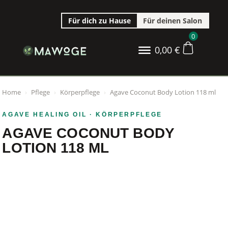
Für dich zu Hause
Für deinen Salon
0
0,00
€
Home
›
Pflege
›
Körperpflege
›
Agave Coconut Body Lotion 118 ml
AGAVE HEALING OIL
· KÖRPERPFLEGE
AGAVE COCONUT BODY
LOTION 118 ML