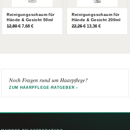
Reinigungsschaum für
Reinigungsschaum für
Hände & Gesicht 50ml
Hände & Gesicht 200ml
Ursprünglicher
Aktueller
Ursprünglicher
Aktueller
12,80
€
7,68
€
22,26
€
13,36
€
Preis
Preis
Preis
Preis
war:
ist:
war:
ist:
12,80 €
7,68 €.
22,26 €
13,36 €.
Noch Fragen rund um Haarpflege?
ZUM HAARPFLEGE-RATGEBER ›