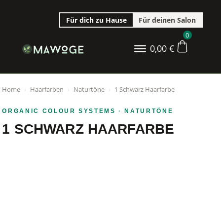
Für dich zu Hause
Für deinen Salon
0
0,00
€
Home
›
Haarfarben
›
Naturtöne
›
1 Schwarz Haarfarbe
ORGANIC COLOUR SYSTEMS
· NATURTÖNE
1 SCHWARZ HAARFARBE