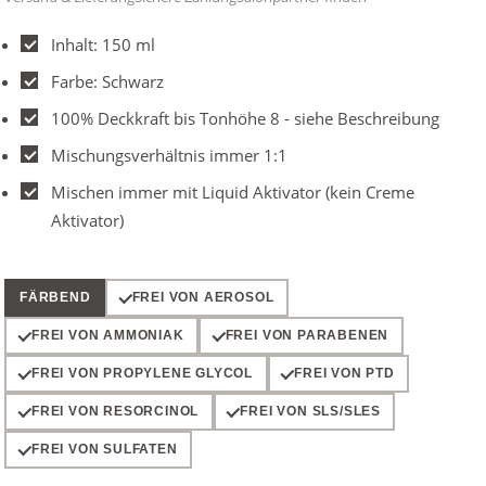
Inhalt: 150 ml
Farbe: Schwarz
100% Deckkraft bis Tonhöhe 8 - siehe Beschreibung
Mischungsverhältnis immer 1:1
Mischen immer mit Liquid Aktivator (kein Creme
Aktivator)
FÄRBEND
FREI VON AEROSOL
FREI VON AMMONIAK
FREI VON PARABENEN
FREI VON PROPYLENE GLYCOL
FREI VON PTD
FREI VON RESORCINOL
FREI VON SLS/SLES
FREI VON SULFATEN