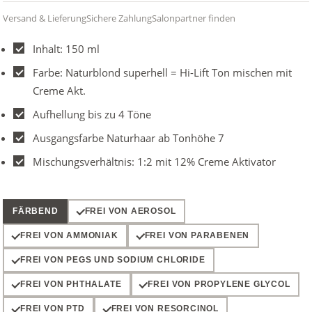
Versand & Lieferung
Sichere Zahlung
Salonpartner finden
Inhalt: 150 ml
Farbe: Naturblond superhell = Hi-Lift Ton mischen mit
Creme Akt.
Aufhellung bis zu 4 Töne
Ausgangsfarbe Naturhaar ab Tonhöhe 7
Mischungsverhältnis: 1:2 mit 12% Creme Aktivator
FÄRBEND
FREI VON AEROSOL
FREI VON AMMONIAK
FREI VON PARABENEN
FREI VON PEGS UND SODIUM CHLORIDE
FREI VON PHTHALATE
FREI VON PROPYLENE GLYCOL
FREI VON PTD
FREI VON RESORCINOL