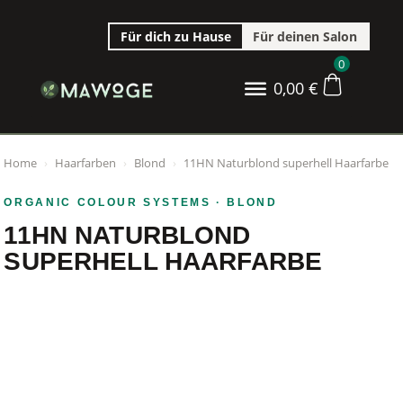
Für dich zu Hause
Für deinen Salon
0
0,00
€
Home
›
Haarfarben
›
Blond
›
11HN Naturblond superhell Haarfarbe
ORGANIC COLOUR SYSTEMS
· BLOND
11HN NATURBLOND
SUPERHELL HAARFARBE