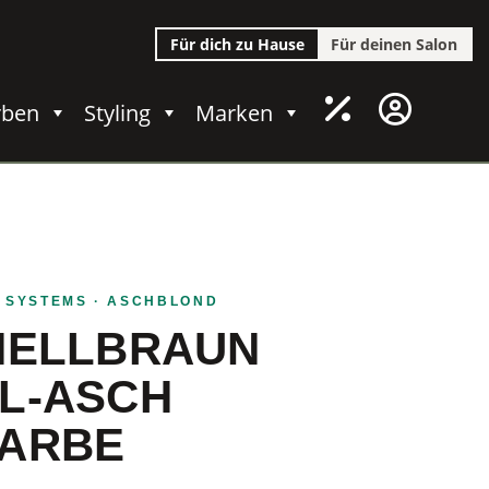
Für dich zu Hause
Für deinen Salon
rben
Styling
Marken
 SYSTEMS
· ASCHBLOND
HELLBRAUN
L-ASCH
ARBE