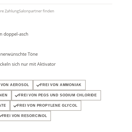
ere Zahlung
Salonpartner finden
un doppel-asch
 unerwünschte Töne
keln sich nur mit Aktivator
I VON AEROSOL
FREI VON AMMONIAK
ENEN
FREI VON PEGS UND SODIUM CHLORIDE
ATE
FREI VON PROPYLENE GLYCOL
FREI VON RESORCINOL