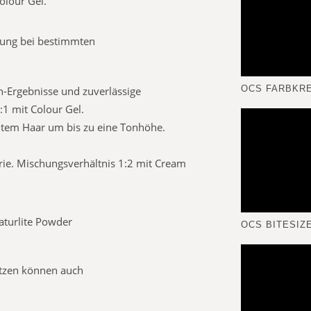
olour Gel.
kung bei bestimmten
OCS FARBKRE
n-Ergebnisse und zuverlässige
1 mit Colour Gel.
eltem Haar um bis zu eine Tonhöhe.
 Serie. Mischungsverhältnis 1:2 mit Cream
Naturlite Powder
OCS BITESIZE
itzen können auch