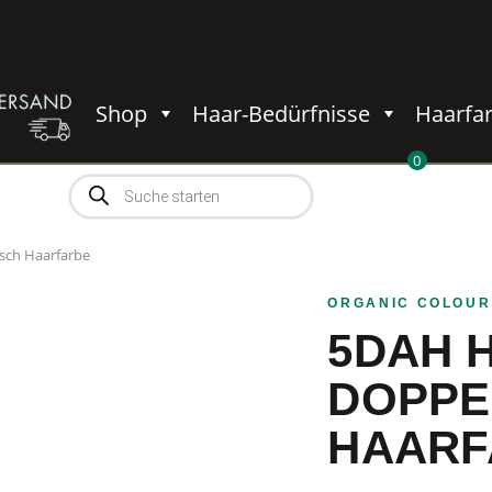
Shop
Haar-Bedürfnisse
Haarfa
0
Products
0,00
€
search
sch Haarfarbe
ORGANIC COLOUR
5DAH 
DOPPE
HAARF