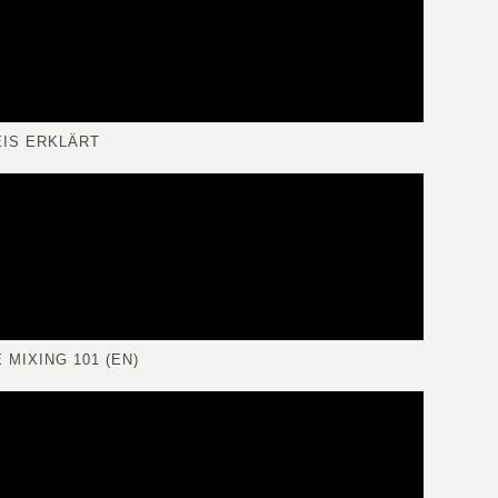
IS ERKLÄRT
 MIXING 101 (EN)