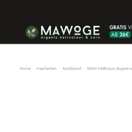
Home
›
Haarfarben
›
Aschblond
›
5DAH Hellbraun doppel-a