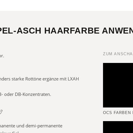
EL-ASCH HAARFARBE ANWEN
ZUM ANSCH
or.
nders starke Rottöne ergänze mit LXAH
B- oder DB-Konzentraten.
g?
OCS FARBEN
rmanente und demi-permanente