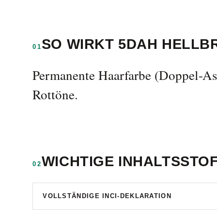
SO WIRKT 5DAH HELLB
01
Permanente Haarfarbe (Doppel-Asch
Rottöne.
WICHTIGE INHALTSSTO
02
VOLLSTÄNDIGE INCI-DEKLARATION