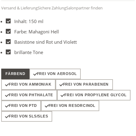
Versand & Lieferung
Sichere Zahlung
Salonpartner finden
Inhalt: 150 ml
Farbe: Mahagoni Hell
Basistöne sind Rot und Violett
brillante Töne
FÄRBEND
FREI VON AEROSOL
FREI VON AMMONIAK
FREI VON PARABENEN
FREI VON PHTHALATE
FREI VON PROPYLENE GLYCOL
FREI VON PTD
FREI VON RESORCINOL
FREI VON SLS/SLES