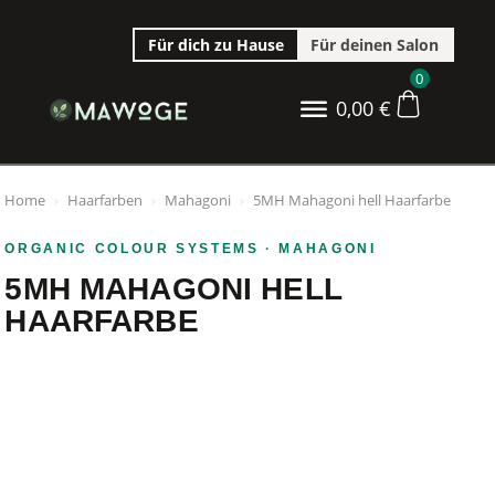
Für dich zu Hause
Für deinen Salon
0
0,00
€
Home
›
Haarfarben
›
Mahagoni
›
5MH Mahagoni hell Haarfarbe
ORGANIC COLOUR SYSTEMS
· MAHAGONI
5MH MAHAGONI HELL
HAARFARBE