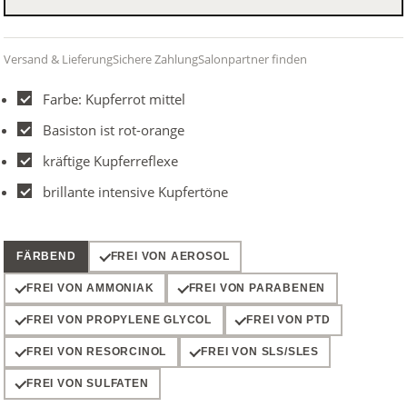
Versand & Lieferung
Sichere Zahlung
Salonpartner finden
Farbe: Kupferrot mittel
Basiston ist rot-orange
kräftige Kupferreflexe
brillante intensive Kupfertöne
FÄRBEND
FREI VON AEROSOL
FREI VON AMMONIAK
FREI VON PARABENEN
FREI VON PROPYLENE GLYCOL
FREI VON PTD
FREI VON RESORCINOL
FREI VON SLS/SLES
FREI VON SULFATEN