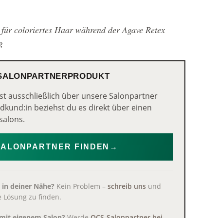
 für coloriertes Haar während der Agave Retex
g
 SALONPARTNERPRODUKT
st ausschließlich über unsere Salonpartner
Endkund:in beziehst du es direkt über einen
salons.
SALONPARTNER FINDEN
→
 in deiner Nähe?
Kein Problem –
schreib uns
und
ne Lösung zu finden.
n mit eigenem Salon?
Werde
OCS-Salonpartner bei