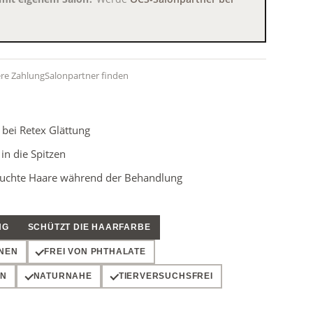
ere Zahlung
Salonpartner finden
bei Retex Glättung
in die Spitzen
ruchte Haare während der Behandlung
NG
SCHÜTZT DIE HAARFARBE
ENEN
FREI VON PHTHALATE
EN
NATURNAHE
TIERVERSUCHSFREI