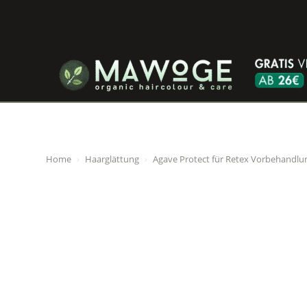
Home
›
Haarglättung
›
Agave Protect für Retex Vorbehandlu