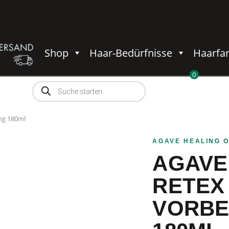
Shop
Haar-Bedürfnisse
Haarfa
0
Products
0,00
€
search
ng 180ml
AGAVE HEALING O
AGAVE
RETEX
VORB