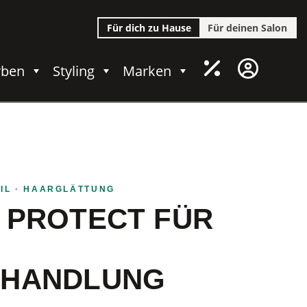
Für dich zu Hause
Für deinen Salon
rben
Styling
Marken
IL
· HAARGLÄTTUNG
 PROTECT FÜR
EHANDLUNG