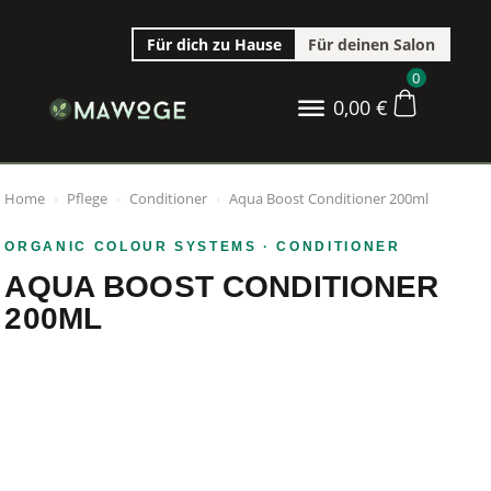
Für dich zu Hause
Für deinen Salon
0
0,00
€
Home
›
Pflege
›
Conditioner
›
Aqua Boost Conditioner 200ml
ORGANIC COLOUR SYSTEMS
· CONDITIONER
AQUA BOOST CONDITIONER
200ML