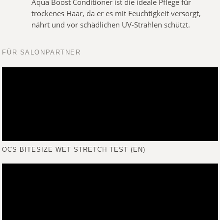
Aqua Boost Conditioner ist die ideale Pflege für
trockenes Haar, da er es mit Feuchtigkeit versorgt,
nährt und vor schädlichen UV-Strahlen schützt.
FÜR SALONPARTNER
OCS BITESIZE WET STRETCH TEST (EN)