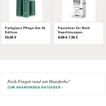
Farbglanz Pflege-Set XL
Pasteliser für Bold
Edition
Haartönungen
Ursprünglicher
Aktueller
59,86
€
9,95
€
7,96
€
Preis
Preis
war:
ist:
9,95 €
7,96 €.
Noch Fragen rund um Haarfarbe?
ZUM HAARFARBEN-RATGEBER ›