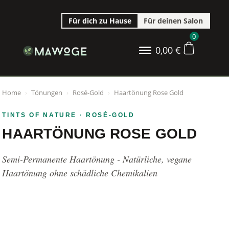
Für dich zu Hause
Für deinen Salon
0
0,00
€
Home
›
Tönungen
›
Rosé-Gold
›
Haartönung Rose Gold
TINTS OF NATURE
· ROSÉ-GOLD
HAARTÖNUNG ROSE GOLD
Semi-Permanente Haartönung - Natürliche, vegane
Haartönung ohne schädliche Chemikalien