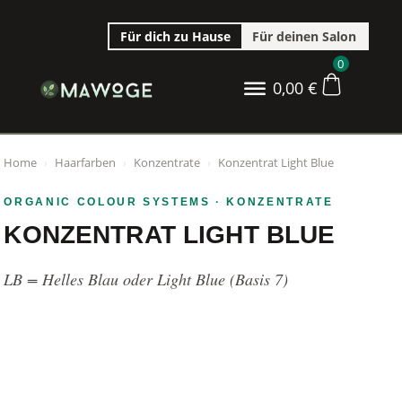
Für dich zu Hause
Für deinen Salon
0
0,00
€
Home
›
Haarfarben
›
Konzentrate
›
Konzentrat Light Blue
ORGANIC COLOUR SYSTEMS
· KONZENTRATE
KONZENTRAT LIGHT BLUE
LB = Helles Blau oder Light Blue (Basis 7)