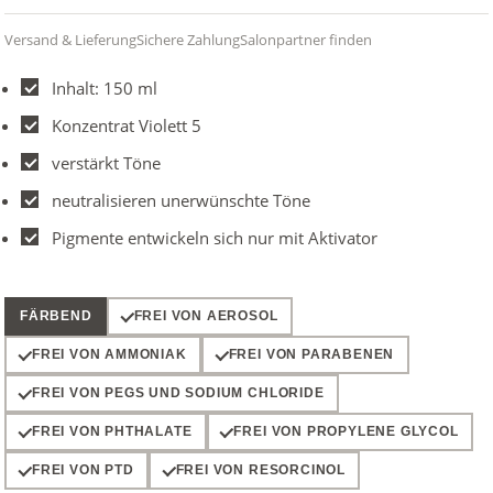
Versand & Lieferung
Sichere Zahlung
Salonpartner finden
Inhalt: 150 ml
Konzentrat Violett 5
verstärkt Töne
neutralisieren unerwünschte Töne
Pigmente entwickeln sich nur mit Aktivator
FÄRBEND
FREI VON AEROSOL
FREI VON AMMONIAK
FREI VON PARABENEN
FREI VON PEGS UND SODIUM CHLORIDE
FREI VON PHTHALATE
FREI VON PROPYLENE GLYCOL
FREI VON PTD
FREI VON RESORCINOL