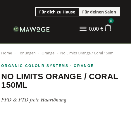
Für dich zu Hause
Für deinen Salon
0
0,00
€
Home
›
Tönungen
›
Orange
›
No Limits Orange / Coral 150ml
ORGANIC COLOUR SYSTEMS
· ORANGE
NO LIMITS ORANGE / CORAL
150ML
PPD & PTD freie Haartönung