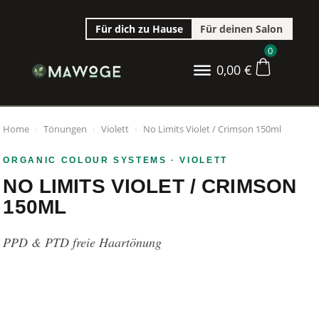
Für dich zu Hause
Für deinen Salon
0
0,00
€
Home
›
Tönungen
›
Violett
›
No Limits Violet / Crimson 150ml
ORGANIC COLOUR SYSTEMS
· VIOLETT
NO LIMITS VIOLET / CRIMSON
150ML
PPD & PTD freie Haartönung