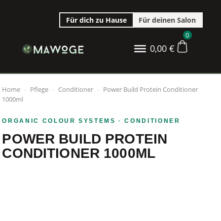
Für dich zu Hause
Für deinen Salon
0
0,00
€
Home
›
Pflege
›
Conditioner
›
Power Build Protein Conditioner
1000ml
ORGANIC COLOUR SYSTEMS
· CONDITIONER
POWER BUILD PROTEIN
CONDITIONER 1000ML