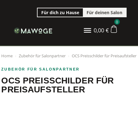
Für dich zu Hause
Für deinen Salon
0
0,00
€
Home
›
Zubehör für Salonpartner
›
OCS Preisschilder für Preisaufsteller
ZUBEHÖR FÜR SALONPARTNER
OCS PREISSCHILDER FÜR
PREISAUFSTELLER