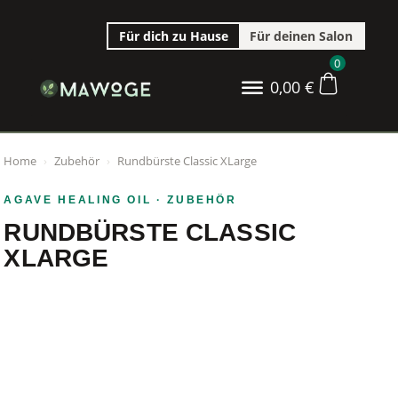
Für dich zu Hause
Für deinen Salon
0
0,00
€
Home
›
Zubehör
›
Rundbürste Classic XLarge
AGAVE HEALING OIL
· ZUBEHÖR
RUNDBÜRSTE CLASSIC
XLARGE