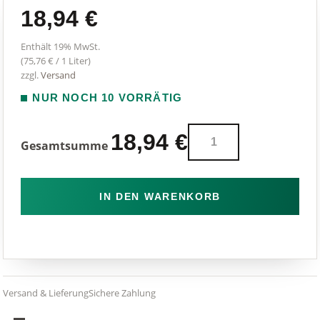
18,94
€
Enthält 19% MwSt.
(
75,76
€
/ 1 Liter)
zzgl.
Versand
NUR NOCH 10 VORRÄTIG
Sulfate
18,94
€
Gesamtsumme
Free
Shampoo
250ml
IN DEN WARENKORB
Menge
Versand & Lieferung
Sichere Zahlung