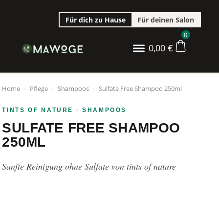
Für dich zu Hause
Für deinen Salon
0
0,00
€
Home
›
Pflege
›
Shampoos
›
Sulfate Free Shampoo 250ml
TINTS OF NATURE
· SHAMPOOS
SULFATE FREE SHAMPOO
250ML
Sanfte Reinigung ohne Sulfate von tints of nature