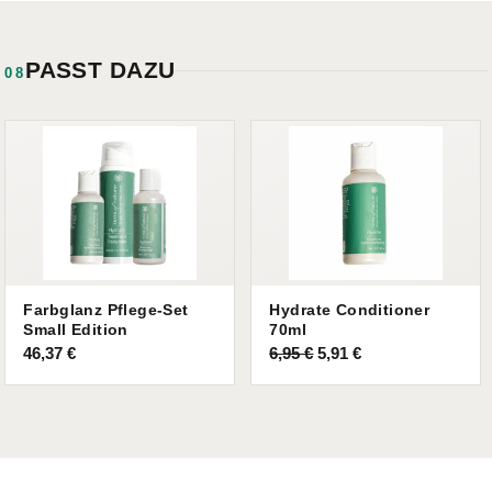
PASST DAZU
08
Farbglanz Pflege-Set
Hydrate Conditioner
Small Edition
70ml
Ursprünglicher
Aktueller
46,37
€
6,95
€
5,91
€
Preis
Preis
war:
ist:
6,95 €
5,91 €.