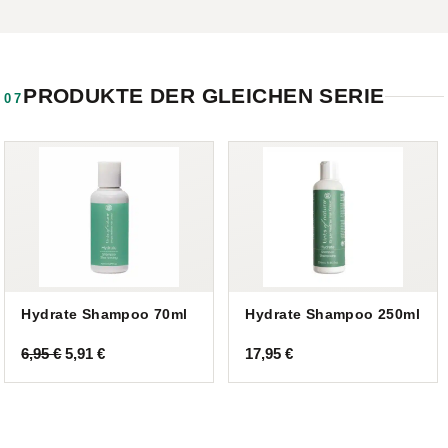
PRODUKTE DER GLEICHEN SERIE
07
Hydrate Shampoo 70ml
Hydrate Shampoo 250ml
Ursprünglicher
Aktueller
6,95
€
5,91
€
17,95
€
Preis
Preis
war:
ist:
6,95 €
5,91 €.