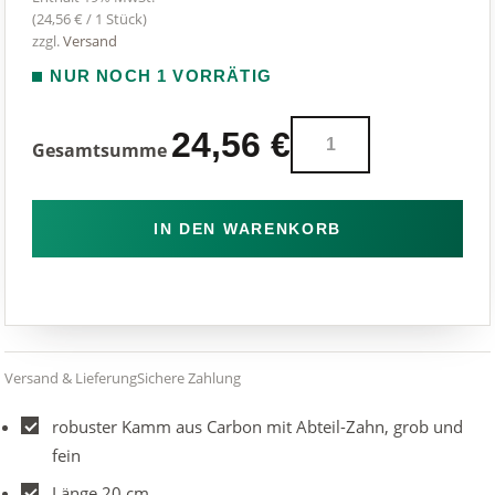
(
24,56
€
/ 1 Stück)
zzgl.
Versand
NUR NOCH 1 VORRÄTIG
Tough
24,56
€
Gesamtsumme
Carbon
CB-
20
IN DEN WARENKORB
Kamm
Menge
Versand & Lieferung
Sichere Zahlung
robuster Kamm aus Carbon mit Abteil-Zahn, grob und
fein
Länge 20 cm