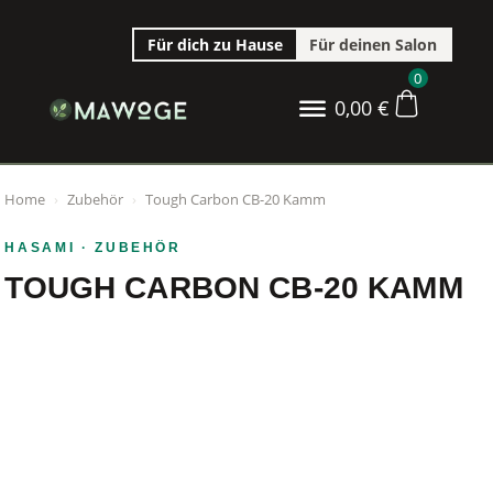
Für dich zu Hause
Für deinen Salon
0
0,00
€
Home
›
Zubehör
›
Tough Carbon CB-20 Kamm
HASAMI
· ZUBEHÖR
TOUGH CARBON CB-20 KAMM