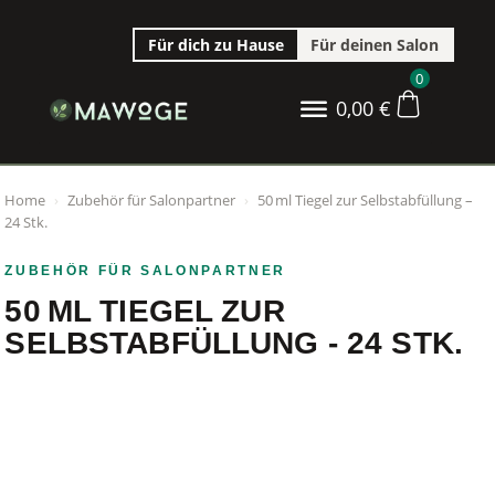
Für dich zu Hause
Für deinen Salon
0
0,00
€
Home
›
Zubehör für Salonpartner
›
50 ml Tiegel zur Selbstabfüllung –
24 Stk.
ZUBEHÖR FÜR SALONPARTNER
50 ML TIEGEL ZUR
SELBSTABFÜLLUNG - 24 STK.