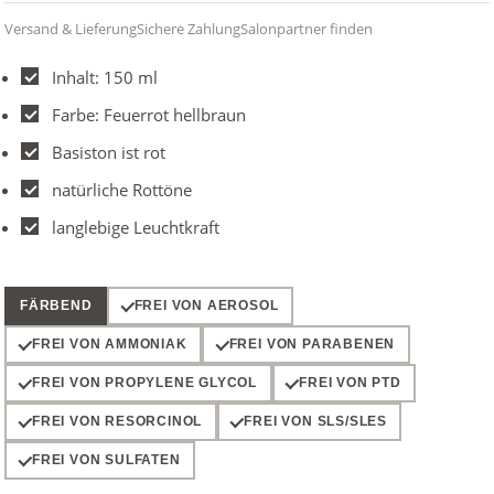
Versand & Lieferung
Sichere Zahlung
Salonpartner finden
Inhalt: 150 ml
Farbe: Feuerrot hellbraun
Basiston ist rot
natürliche Rottöne
langlebige Leuchtkraft
FÄRBEND
FREI VON AEROSOL
FREI VON AMMONIAK
FREI VON PARABENEN
FREI VON PROPYLENE GLYCOL
FREI VON PTD
FREI VON RESORCINOL
FREI VON SLS/SLES
FREI VON SULFATEN