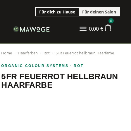
Für dich zu Hause
Für deinen Salon
0
0,00
€
Home
›
Haarfarben
›
Rot
›
5FR Feuerrot hellbraun Haarfarbe
ORGANIC COLOUR SYSTEMS
· ROT
5FR FEUERROT HELLBRAUN
HAARFARBE