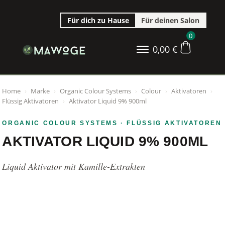
Für dich zu Hause
Für deinen Salon
0
0,00
€
Home
›
Marke
›
Organic Colour Systems
›
Colour
›
Aktivatoren
›
Flüssig Aktivatoren
›
Aktivator Liquid 9% 900ml
ORGANIC COLOUR SYSTEMS
· FLÜSSIG AKTIVATOREN
AKTIVATOR LIQUID 9% 900ML
Liquid Aktivator mit Kamille-Extrakten