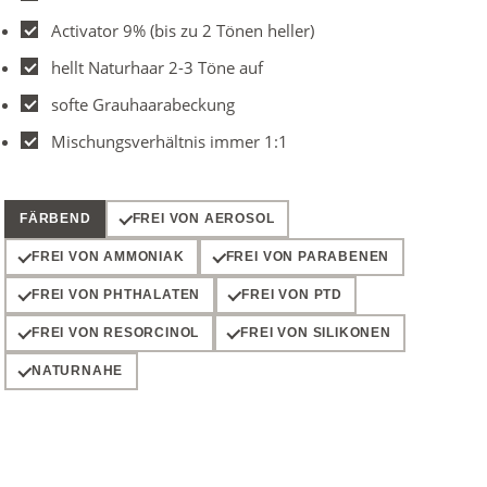
Activator 9% (bis zu 2 Tönen heller)
hellt Naturhaar 2-3 Töne auf
softe Grauhaarabeckung
Mischungsverhältnis immer 1:1
FÄRBEND
FREI VON AEROSOL
FREI VON AMMONIAK
FREI VON PARABENEN
FREI VON PHTHALATEN
FREI VON PTD
FREI VON RESORCINOL
FREI VON SILIKONEN
NATURNAHE