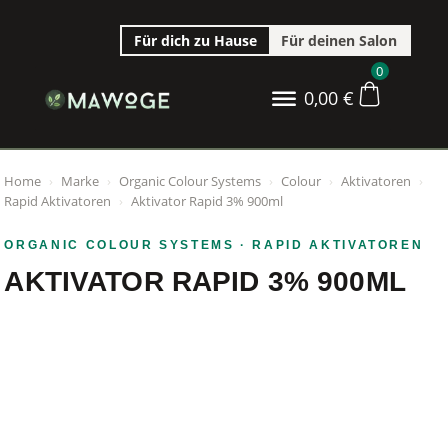
Für dich zu Hause
Für deinen Salon
0
0,00
€
Home
›
Marke
›
Organic Colour Systems
›
Colour
›
Aktivatoren
›
Rapid Aktivatoren
›
Aktivator Rapid 3% 900ml
ORGANIC COLOUR SYSTEMS
· RAPID AKTIVATOREN
AKTIVATOR RAPID 3% 900ML