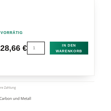
 VORRÄTIG
Leader
IN DEN
28,66
€
Carbon
WARENKORB
257
Kamm
Menge
ere Zahlung
Carbon und Metall