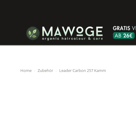
Home
›
Zubehör
›
Leader Carbon 257 Kamm