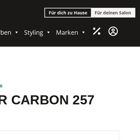
Für dich zu Hause
Für deinen Salon
rben
Styling
Marken
R
R CARBON 257