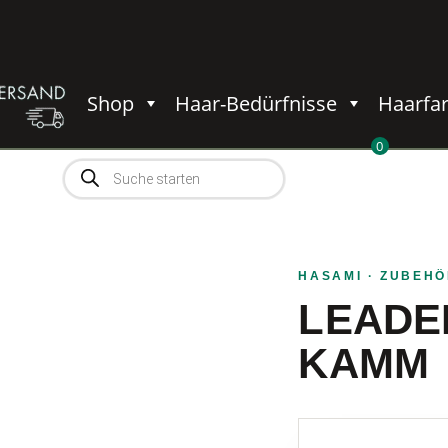
Shop
Haar-Bedürfnisse
Haarfa
0
Products
0,00
€
search
HASAMI
· ZUBEHÖ
LEADE
KAMM