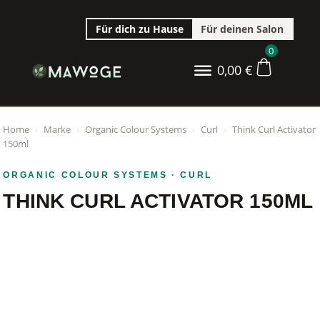
Für dich zu Hause
Für deinen Salon
0
0,00
€
Home
›
Marke
›
Organic Colour Systems
›
Curl
›
Think Curl Activator
150ml
ORGANIC COLOUR SYSTEMS
· CURL
THINK CURL ACTIVATOR 150ML